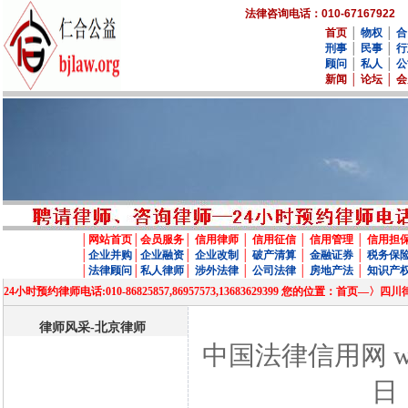
法律咨询电话：010-67167922
首页
│
物权
│
合
刑事
│
民事
│
行
顾问
│
私人
│
公
新闻
│
论坛
│
会
│
网站首页
│
会员服务
│
信用律师
│
信用征信
│
信用管理
│
信用担
│
企业并购
│
企业融资
│
企业改制
│
破产清算
│
金融证券
│
税务保
│
法律顾问
│
私人律师
│
涉外法律
│
公司法律
│
房地产法
│
知识产
24小时预约律师电话:010-86825857,86957573,13683629399 您的位置
律师风采-北京律师
中国法律信用网 www
日