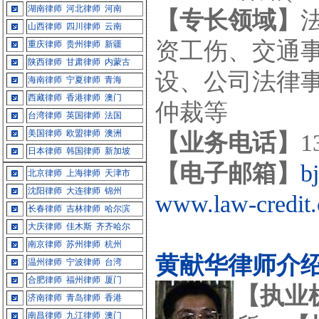
湖南律师
河北律师
河南
【专长领域】
山西律师
四川律师
云南
资工伤、交通
重庆律师
贵州律师
新疆
陕西律师
甘肃律师
内蒙古
设、公司法律
海南律师
宁夏律师
青海
西藏律师
香港律师
澳门
仲裁等
台湾律师
英国律师
法国
美国律师
欧盟律师
澳洲
【业务电话】
1
日本律师
韩国律师
新加坡
【电子邮箱】
b
北京律师
上海律师
天津市
沈阳律师
大连律师
锦州
www.law-credit
长春律师
吉林律师
哈尔滨
大庆律师
佳木斯
齐齐哈尔
南京律师
苏州律师
杭州
黄献华律师介
温州律师
宁波律师
台湾
合肥律师
福州律师
厦门
【执业
济南律师
青岛律师
香港
南昌律师
九江律师
澳门