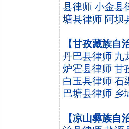
县律师
小金县
塘县律师
阿坝
【甘孜藏族自
丹巴县律师
九
炉霍县律师
甘
白玉县律师
石
巴塘县律师
乡
【凉山彝族自