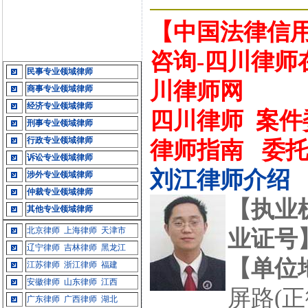
【中国法律信用
咨询-四川律师
民事专业领域律师
川律师网
商事专业领域律师
经济专业领域律师
四川律师
案件
刑事专业领域律师
行政专业领域律师
律师指南
委
诉讼专业领域律师
刘江律师介绍
涉外专业领域律师
仲裁专业领域律师
【执业
其他专业领域律师
北京律师
上海律师
天津市
业证号
辽宁律师
吉林律师
黑龙江
【单位
江苏律师
浙江律师
福建
安徽律师
山东律师
江西
屏路(正
广东律师
广西律师
湖北