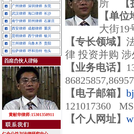
所
【
广州律师
深圳律师
东莞
【单位
武汉律师
海口律师
长沙
南宁律师
郑州律师
石家庄
大街19
西安律师
成都律师
重庆
昆明律师
西宁律师
银川
【专长领域】
兰州律师
乌鲁木齐
贵阳
拉萨律师
呼和浩特
包头
律 投资并购 
【业务电话】
1
86825857,869
【电子邮箱】
b
121017360 MS
黄献华律师:15301350911
【个人网址】
w
仁合公益与法律研究中心