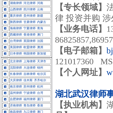
湖南律师
河北律师
河南
【专长领域】
山西律师
四川律师
云南
律 投资并购 
重庆律师
贵州律师
新疆
陕西律师
甘肃律师
内蒙古
【业务电话】
1
海南律师
宁夏律师
青海
西藏律师
香港律师
澳门
86825857,869
台湾律师
英国律师
法国
美国律师
欧盟律师
澳洲
【电子邮箱】
b
日本律师
韩国律师
新加坡
121017360 MS
北京律师
上海律师
天津市
沈阳律师
大连律师
锦州
【个人网址】
w
长春律师
吉林律师
哈尔滨
大庆律师
佳木斯
齐齐哈尔
南京律师
苏州律师
杭州
湖北武汉律师
温州律师
宁波律师
台湾
合肥律师
福州律师
厦门
【执业机构】
济南律师
青岛律师
香港
南昌律师
九江律师
澳门