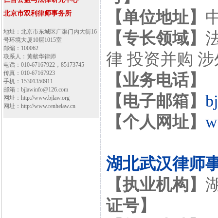
【单位地址】
北京市双利律师事务所
地址：北京市东城区广渠门内大街16
【专长领域】
号环境大厦10层1015室
邮编：100062
律 投资并购 
联系人：黄献华律师
电话：010-67167922，85173745
传真：010-67167923
【业务电话】
手机：15301350911
邮箱：bjlawinfo@126.com
【电子邮箱】
b
网址：http://www.bjlaw.org
网址：http://www.renhelaw.cn
【个人网址】
w
湖北武汉律师
【执业机构】
证号】