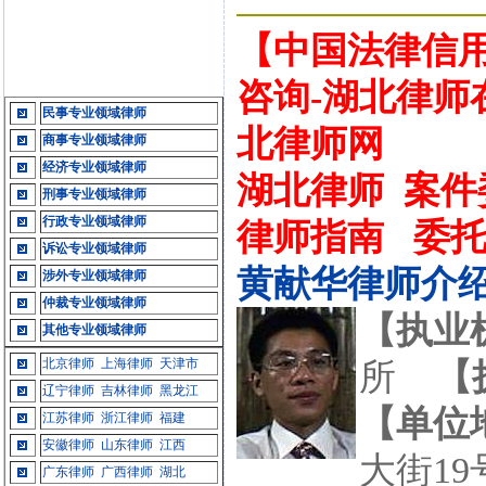
【中国法律信用
咨询-湖北律师
民事专业领域律师
北律师网
商事专业领域律师
经济专业领域律师
湖北律师
案件
刑事专业领域律师
行政专业领域律师
律师指南
委
诉讼专业领域律师
黄献华律师介
涉外专业领域律师
仲裁专业领域律师
【执业
其他专业领域律师
北京律师
上海律师
天津市
所
【
辽宁律师
吉林律师
黑龙江
【单位
江苏律师
浙江律师
福建
安徽律师
山东律师
江西
大街19
广东律师
广西律师
湖北