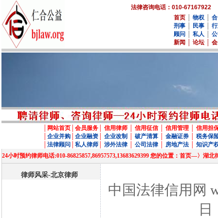
法律咨询电话：010-67167922
首页
│
物权
│
合
刑事
│
民事
│
行
顾问
│
私人
│
公
新闻
│
论坛
│
会
│
网站首页
│
会员服务
│
信用律师
│
信用征信
│
信用管理
│
信用担
│
企业并购
│
企业融资
│
企业改制
│
破产清算
│
金融证券
│
税务保
│
法律顾问
│
私人律师
│
涉外法律
│
公司法律
│
房地产法
│
知识产
24小时预约律师电话:010-86825857,86957573,13683629399 您的位置
律师风采-北京律师
中国法律信用网 www
日