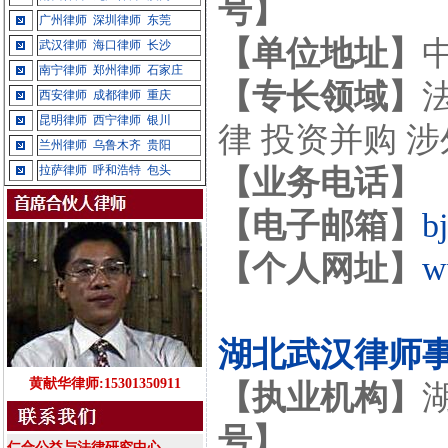
号】
广州律师
深圳律师
东莞
【单位地址】
武汉律师
海口律师
长沙
南宁律师
郑州律师
石家庄
【专长领域】
西安律师
成都律师
重庆
昆明律师
西宁律师
银川
律 投资并购 
兰州律师
乌鲁木齐
贵阳
拉萨律师
呼和浩特
包头
【业务电话】
【电子邮箱】
b
【个人网址】
w
湖北武汉律师
黄献华律师:15301350911
【执业机构】
号】
仁合公益与法律研究中心