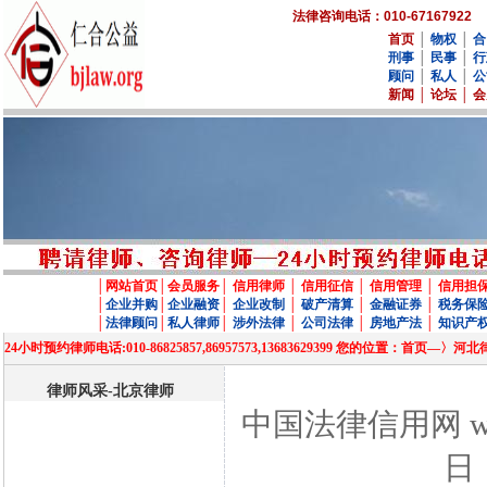
法律咨询电话：010-67167922
首页
│
物权
│
合
刑事
│
民事
│
行
顾问
│
私人
│
公
新闻
│
论坛
│
会
│
网站首页
│
会员服务
│
信用律师
│
信用征信
│
信用管理
│
信用担
│
企业并购
│
企业融资
│
企业改制
│
破产清算
│
金融证券
│
税务保
│
法律顾问
│
私人律师
│
涉外法律
│
公司法律
│
房地产法
│
知识产
24小时预约律师电话:010-86825857,86957573,13683629399 您的位置
律师风采-北京律师
中国法律信用网 www
日