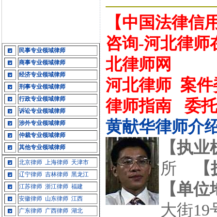
【中国法律信用
咨询-河北律师
民事专业领域律师
北律师网
商事专业领域律师
经济专业领域律师
河北律师
案件
刑事专业领域律师
行政专业领域律师
律师指南
委
诉讼专业领域律师
黄献华律师介
涉外专业领域律师
仲裁专业领域律师
【执业
其他专业领域律师
北京律师
上海律师
天津市
所
【
辽宁律师
吉林律师
黑龙江
【单位
江苏律师
浙江律师
福建
安徽律师
山东律师
江西
大街19
广东律师
广西律师
湖北