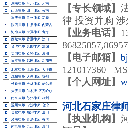
湖南律师
河北律师
河南
【专长领域】
山西律师
四川律师
云南
律 投资并购 
重庆律师
贵州律师
新疆
陕西律师
甘肃律师
内蒙古
【业务电话】
1
海南律师
宁夏律师
青海
西藏律师
香港律师
澳门
86825857,869
台湾律师
英国律师
法国
美国律师
欧盟律师
澳洲
【电子邮箱】
b
日本律师
韩国律师
新加坡
121017360 MS
北京律师
上海律师
天津市
沈阳律师
大连律师
锦州
【个人网址】
w
长春律师
吉林律师
哈尔滨
大庆律师
佳木斯
齐齐哈尔
南京律师
苏州律师
杭州
河北石家庄律
温州律师
宁波律师
台湾
合肥律师
福州律师
厦门
【执业机构】
济南律师
青岛律师
香港
南昌律师
九江律师
澳门