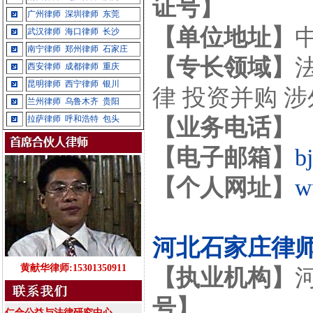
证号】
广州律师
深圳律师
东莞
【单位地址】
武汉律师
海口律师
长沙
南宁律师
郑州律师
石家庄
【专长领域】
西安律师
成都律师
重庆
昆明律师
西宁律师
银川
律 投资并购 
兰州律师
乌鲁木齐
贵阳
拉萨律师
呼和浩特
包头
【业务电话】
【电子邮箱】
b
【个人网址】
w
河北石家庄律
黄献华律师:15301350911
【执业机构】
号】
仁合公益与法律研究中心