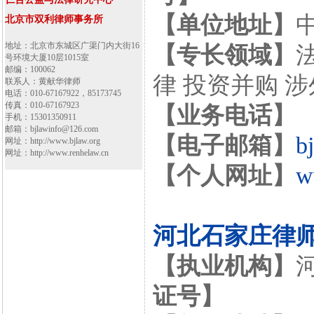
【单位地址】
北京市双利律师事务所
地址：北京市东城区广渠门内大街16
【专长领域】
号环境大厦10层1015室
邮编：100062
律 投资并购 
联系人：黄献华律师
电话：010-67167922，85173745
传真：010-67167923
【业务电话】
手机：15301350911
邮箱：bjlawinfo@126.com
【电子邮箱】
b
网址：http://www.bjlaw.org
网址：http://www.renhelaw.cn
【个人网址】
w
河北石家庄律
【执业机构】
证号】