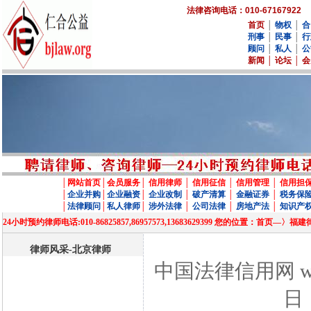
法律咨询电话：010-67167922
首页
│
物权
│
合
刑事
│
民事
│
行
顾问
│
私人
│
公
新闻
│
论坛
│
会
│
网站首页
│
会员服务
│
信用律师
│
信用征信
│
信用管理
│
信用担
│
企业并购
│
企业融资
│
企业改制
│
破产清算
│
金融证券
│
税务保
│
法律顾问
│
私人律师
│
涉外法律
│
公司法律
│
房地产法
│
知识产
24小时预约律师电话:010-86825857,86957573,13683629399 您的位置
律师风采-北京律师
中国法律信用网 www
日