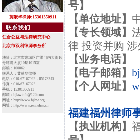
号】
【单位地址】
黄献华律师:15301350911
【专长领域】
仁合公益与法律研究中心
律 投资并购 
北京市双利律师事务所
【业务电话】
地址：北京市东城区广渠门内大街16
号环境大厦10层1015室
邮编：100062
【电子邮箱】
b
联系人：黄献华律师
电话：010-67167922，85173745
【个人网址】
w
传真：010-67167923
手机：15301350911
邮箱：bjlawinfo@126.com
网址：http://www.bjlaw.org
网址：http://www.renhelaw.cn
福建福州律师
【执业机构】
号】