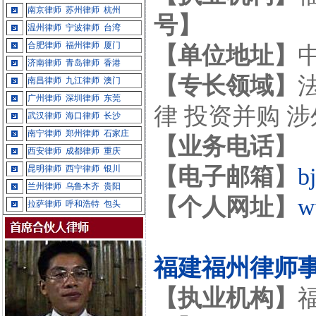
南京律师
苏州律师
杭州
号】
温州律师
宁波律师
台湾
合肥律师
福州律师
厦门
【单位地址】
济南律师
青岛律师
香港
【专长领域】
南昌律师
九江律师
澳门
广州律师
深圳律师
东莞
律 投资并购 
武汉律师
海口律师
长沙
南宁律师
郑州律师
石家庄
【业务电话】
西安律师
成都律师
重庆
昆明律师
西宁律师
银川
【电子邮箱】
b
兰州律师
乌鲁木齐
贵阳
【个人网址】
w
拉萨律师
呼和浩特
包头
福建福州律师
【执业机构】