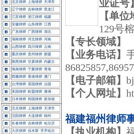
业证号
北京律师
上海律师
天津市
辽宁律师
吉林律师
黑龙江
【单位
江苏律师
浙江律师
福建
安徽律师
山东律师
江西
129号
广东律师
广西律师
湖北
【专长领域】
湖南律师
河北律师
河南
山西律师
四川律师
云南
【业务电话】
手
重庆律师
贵州律师
新疆
陕西律师
甘肃律师
内蒙古
86825857,8695
海南律师
宁夏律师
青海
西藏律师
香港律师
澳门
【电子邮箱】
b
台湾律师
英国律师
法国
【个人网址】
h
美国律师
欧盟律师
澳洲
日本律师
韩国律师
新加坡
北京律师
上海律师
天津市
福建福州律师
沈阳律师
大连律师
锦州
长春律师
吉林律师
哈尔滨
【执业机构】
大庆律师
佳木斯
齐齐哈尔