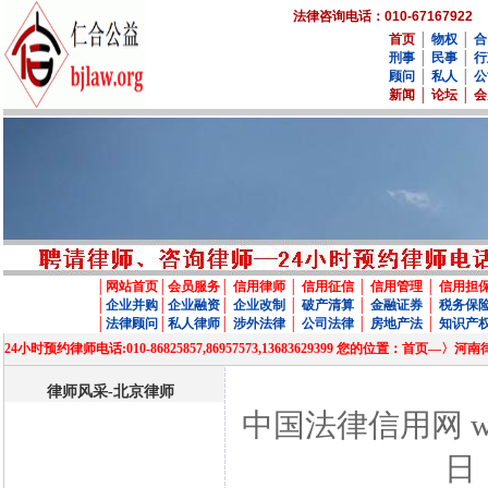
法律咨询电话：010-67167922
首页
│
物权
│
合
刑事
│
民事
│
行
顾问
│
私人
│
公
新闻
│
论坛
│
会
│
网站首页
│
会员服务
│
信用律师
│
信用征信
│
信用管理
│
信用担
│
企业并购
│
企业融资
│
企业改制
│
破产清算
│
金融证券
│
税务保
│
法律顾问
│
私人律师
│
涉外法律
│
公司法律
│
房地产法
│
知识产
24小时预约律师电话:010-86825857,86957573,13683629399 您的位置
律师风采-北京律师
中国法律信用网 www
日