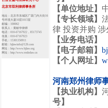
【单位地址】
北京市双利律师事务所
地址：北京市东城区广渠门内大街16
【专长领域】
号环境大厦10层1015室
邮编：100062
律 投资并购 
联系人：黄献华律师
电话：010-67167922，85173745
传真：010-67167923
【业务电话】
手机：15301350911
邮箱：bjlawinfo@126.com
【电子邮箱】
b
网址：http://www.bjlaw.org
网址：http://www.renhelaw.cn
【个人网址】
w
河南郑州律师
【执业机构】
号】