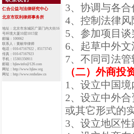
3、协调与各合
仁合公益与法律研究中心
北京市双利律师事务所
4、控制法律风
地址：北京市东城区广渠门内大街16
5、参加项目谈
号环境大厦10层1015室
邮编：100062
6、起草中外文
联系人：黄献华律师
电话：010-67167922，85173745
传真：010-67167923
7、不同司法
手机：15301350911
邮箱：bjlawinfo@126.com
（二）外商投
网址：http://www.bjlaw.org
网址：http://www.renhelaw.cn
1、设立中国
2、设立中外
或其它形式的
3、设立地区性