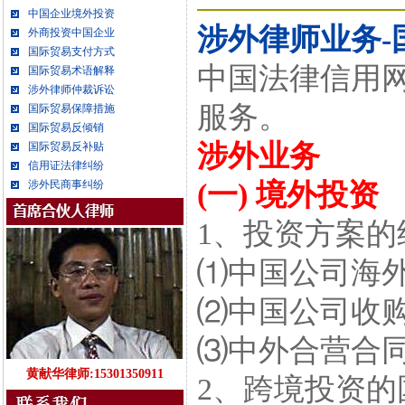
中国企业境外投资
涉外律师业务-
外商投资中国企业
国际贸易支付方式
中国法律信用
国际贸易术语解释
涉外律师仲裁诉讼
服务。
国际贸易保障措施
国际贸易反倾销
涉外业务
国际贸易反补贴
信用证法律纠纷
涉外民商事纠纷
(一) 境外投资
1、投资方案的
⑴中国公司海
⑵中国公司收
⑶中外合营合
黄献华律师:15301350911
2、跨境投资的