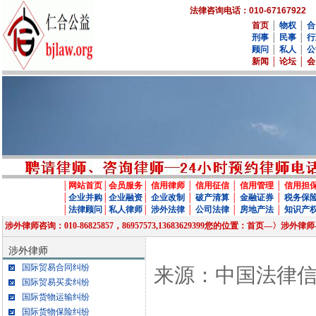
法律咨询电话：010-67167922
首页
│
物权
│
合
刑事
│
民事
│
行
顾问
│
私人
│
公
新闻
│
论坛
│
会
│
网站首页
│
会员服务
│
信用律师
│
信用征信
│
信用管理
│
信用担
│
企业并购
│
企业融资
│
企业改制
│
破产清算
│
金融证券
│
税务保
│
法律顾问
│
私人律师
│
涉外法律
│
公司法律
│
房地产法
│
知识产
涉外律师咨询：010-86825857，86957573,13683629399您的位置：首页—
涉外律师
国际贸易合同纠纷
来源：中国法律
国际贸易买卖纠纷
国际货物运输纠纷
国际货物保险纠纷