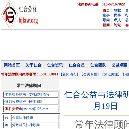
法律咨询电话：010-67167922
首页
│
物权
│
合
刑事
│
民事
│
行
顾问
│
私人
│
公
新闻
│
论坛
│
会
网站首页
关于仁合
仁合资讯
仁合会员
仁合团队
公益项目
常年法律顾问律师电话：15301350911
【新闻动态】
【会员专栏】
【热点关注】
【法
常年法律顾问
仁合公益与法律研究中心
·委托律师指南
·委托律师流程
·律师收费标准
·律师团队
月19日
·案件委托:
bjlawinfo@126.com
公司法律顾问
常年法律顾问
党政机关法律顾问