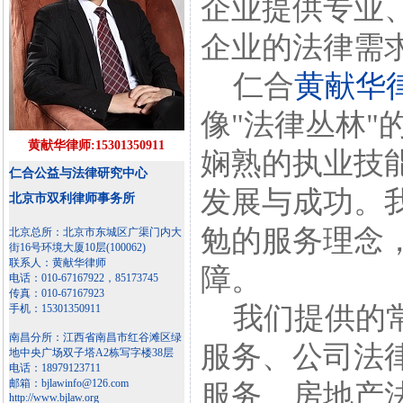
企业提供专业
企业的法律需
仁合
黄献华
像"法律丛林"
黄献华律师:15301350911
娴熟的执业技
仁合公益与法律研究中心
发展与成功。
北京市双利律师事务所
勉的服务理念
北京总所：北京市东城区广渠门内大
街16号环境大厦10层(100062)
联系人：黄献华律师
障。
电话：010-67167922，85173745
传真：010-67167923
我们提供的常
手机：15301350911
南昌分所：江西省南昌市红谷滩区绿
服务、公司法
地中央广场双子塔A2栋写字楼38层
电话：18979123711
邮箱：bjlawinfo@126.com
服务、房地产
http://www.bjlaw.org