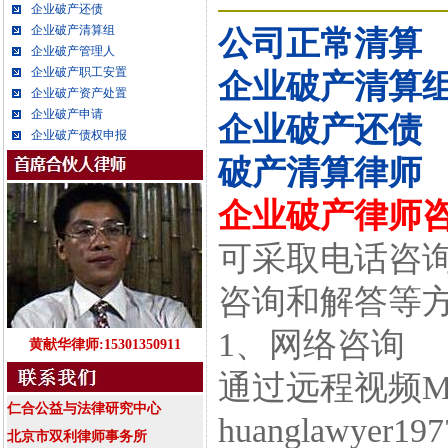
企业破产还债
企业破产清算组
公司正常清算
企业破产管理人
企业破产职工安置
企业破产清算
企业破产资产处置
企业破产申请
企业破产还债
企业破产债权申报
破产清算律师
企业破产律师
可采取电话咨
咨询和解答等
1、网络咨询
黄献华律师:15301350911
通过远程视频M
仁合公益与法律研究中心
huanglawyer19
北京市双利律师事务所