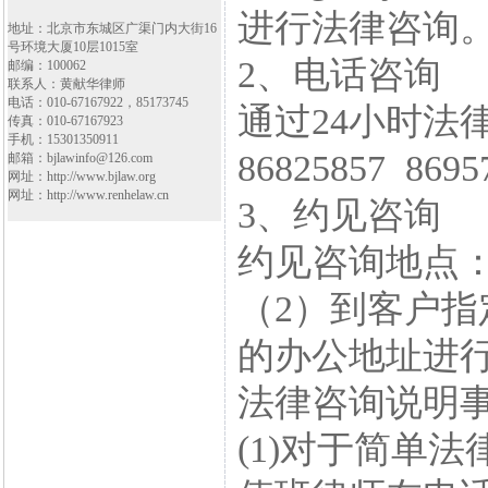
进行法律咨询
地址：北京市东城区广渠门内大街16
号环境大厦10层1015室
2、电话咨询
邮编：100062
联系人：黄献华律师
电话：010-67167922，85173745
通过24小时法律
传真：010-67167923
手机：15301350911
86825857 86
邮箱：bjlawinfo@126.com
网址：http://www.bjlaw.org
网址：http://www.renhelaw.cn
3、约见咨询
约见咨询地点
（2）到客户指
的办公地址进
法律咨询说明
(1)对于简单