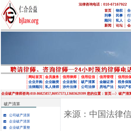
法律咨询电话：010-67167922
首页
│
物权
│
合
刑事
│
民事
│
行
顾问
│
私人
│
公
新闻
│
论坛
│
会
│
网站首页
│
会员服务
│
信用律师
│
信用征信
│
信用管理
│
信用担
│
企业并购
│
企业融资
│
企业改制
│
破产清算
│
金融证券
│
税务保
│
法律顾问
│
私人律师
│
涉外法律
│
公司法律
│
房地产法
│
知识产
企业破产律师咨询:010-86825857,86957573,13683629399 您的位置：首
破产清算
来源：中国法律
公司破产清算
企业破产清算
企业破产重整