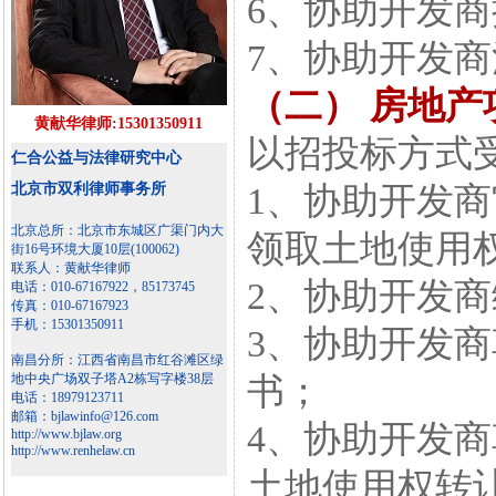
6、协助开发
7、协助开发
（二） 房地产
黄献华律师:15301350911
以招投标方式
仁合公益与法律研究中心
北京市双利律师事务所
1、协助开发
北京总所：北京市东城区广渠门内大
领取土地使用
街16号环境大厦10层(100062)
联系人：黄献华律师
2、协助开发
电话：010-67167922，85173745
传真：010-67167923
手机：15301350911
3、协助开发
南昌分所：江西省南昌市红谷滩区绿
地中央广场双子塔A2栋写字楼38层
书；
电话：18979123711
邮箱：bjlawinfo@126.com
4、协助开发
http://www.bjlaw.org
http://www.renhelaw.cn
土地使用权转