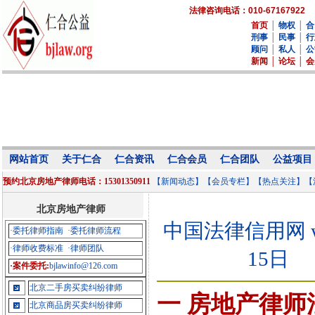
法律咨询电话：010-67167922
首页
│
物权
│
合
刑事
│
民事
│
行
顾问
│
私人
│
公
新闻
│
论坛
│
会
网站首页
关于仁合
仁合资讯
仁合会员
仁合团队
公益项目
预约北京房地产律师电话：15301350911
【新闻动态】
【会员专栏】
【热点关注】
【
北京房地产律师
中国法律信用网 www.
·委托律师指南
·委托律师流程
·律师收费标准
·律师团队
15日
·案件委托:
bjlawinfo@126.com
北京二手房买卖纠纷律师
一 房地产律师
北京商品房买卖纠纷律师