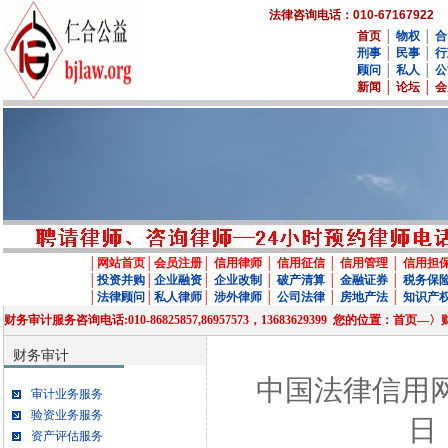
法律咨询电话：010-67167922
首页
│
物权
│
合
刑事
│
民事
│
行
顾问
│
私人
│
公
新闻
│
论坛
│
会
│
网站首页
│
会员注册
│
信用律师
│
信用征信
│
信用管理
│
信用担
│
投资并购
│
企业融资
│
企业改制
│
破产清算
│
金融证券
│
税务保
│
法律顾问
│
私人律师
│
涉外律师
│
公司法律
│
房地产法
│
知识产
财务审计服务咨询电话:010-86825857,86957573，13683629399 您的位置：首页
财务审计
中国法律信用网 w
审计业务服务
验资业务服务
日
资产评估服务