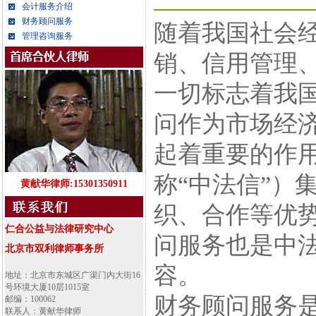
会计服务介绍
财务顾问服务
随着我国社会
管理咨询服务
销、信用管理
一切标志着我
问作为市场经济
起着重要的作
称“中法信”）
黄献华律师:15301350911
织、合作等优
仁合公益与法律研究中心
问服务也是中
北京市双利律师事务所
容。
地址：北京市东城区广渠门内大街16
号环境大厦10层1015室
财务顾问服务
邮编：100062
联系人：黄献华律师